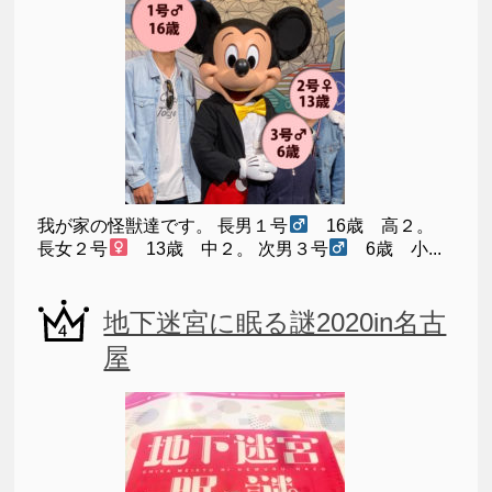
我が家の怪獣達です。 長男１号
16歳 高２。
長女２号
13歳 中２。 次男３号
6歳 小...
地下迷宮に眠る謎2020in名古
屋